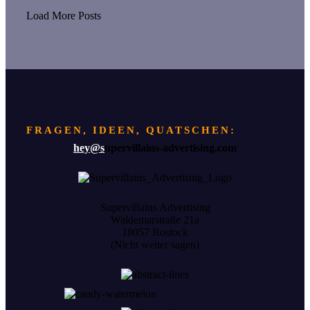
Load More Posts
FRAGEN, IDEEN, QUATSCHEN:
hey@s
upervillains-advertising.com
Supervillains Advertising
Waldemarstraße 21a
18057 Rostock
(Nicht weiter sagen)